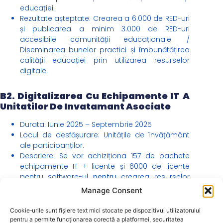
educației.
Rezultate așteptate: Crearea a 6.000 de RED-uri
și publicarea a minim 3.000 de RED-uri
accesibile comunității educaționale. /
Diseminarea bunelor practici și îmbunătățirea
calității educației prin utilizarea resurselor
digitale.
B2. Digitalizarea Cu Echipamente IT A
Unitatilor De Invatamant Asociate
Durata: Iunie 2025 – Septembrie 2025
Locul de desfășurare: Unitățile de învățământ
ale participanților.
Descriere: Se vor achiziționa 157 de pachete
echipamente IT + licente și 6000 de licente
pentru software-ul
pentru
crearea resurselor
educaționale deschise pentru fiecare cadru
Manage Consent
didactic din program.
Rezultate așteptate: Implementarea noilor
Cookie‑urile sunt fișiere text mici stocate pe dispozitivul utilizatorului
metode pedagogice digitale în procesul
pentru a permite funcționarea corectă a platformei, securitatea