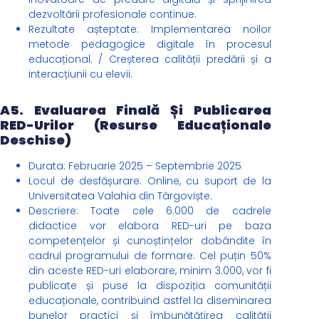
dezvoltării profesionale continue.
Rezultate așteptate: Implementarea noilor
metode pedagogice digitale în procesul
educațional. / Creșterea calității predării și a
interacțiunii cu elevii.
A5. Evaluarea Finală Și Publicarea
RED-Urilor (Resurse Educaționale
Deschise)
Durata: Februarie 2025 – Septembrie 2025
Locul de desfășurare: Online, cu suport de la
Universitatea Valahia din Târgoviște.
Descriere: Toate cele 6.000 de cadrele
didactice vor elabora RED-uri pe baza
competențelor și cunoștințelor dobândite în
cadrul programului de formare. Cel puțin 50%
din aceste RED-uri elaborare, minim 3.000, vor fi
publicate și puse la dispoziția comunității
educaționale, contribuind astfel la diseminarea
bunelor practici și îmbunătățirea calității