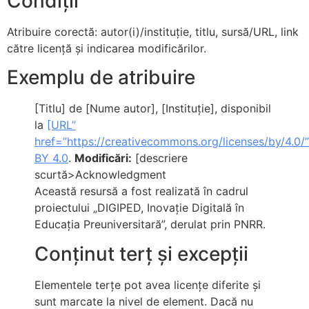
Condiții
Atribuire corectă: autor(i)/instituție, titlu, sursă/URL, link
către licență și indicarea modificărilor.
Exemplu de atribuire
[Titlu]
de
[Nume autor]
,
[Instituție]
, disponibil
la
[URL”
href=”https://creativecommons.org/licenses/by/4.0
BY 4.0
.
Modificări:
[descriere
scurtă>Acknowledgment
Această resursă a fost realizată în cadrul
proiectului „DIGIPED, Inovație Digitală în
Educația Preuniversitară”, derulat prin PNRR.
Conținut terț și excepții
Elementele terțe pot avea licențe diferite și
sunt marcate la nivel de element. Dacă nu