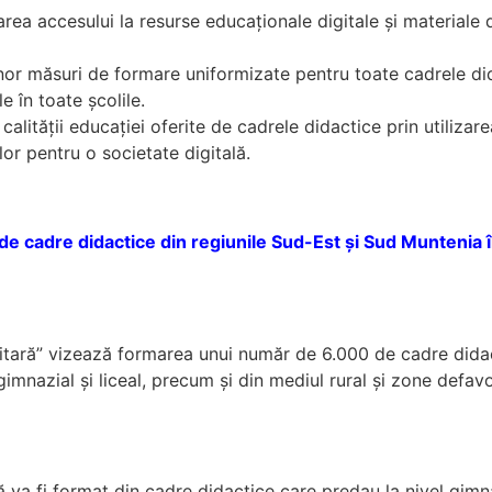
rea accesului la resurse educaționale digitale și materiale
r măsuri de formare uniformizate pentru toate cadrele didact
e în toate școlile.
calității educației oferite de cadrele didactice prin utilizare
lor pentru o societate digitală.
e cadre didactice din regiunile Sud-Est și Sud Muntenia în
sitară” vizează formarea unui număr de 6.000 de cadre didact
 gimnazial și liceal, precum și din mediul rural și zone defav
ntă va fi format din cadre didactice care predau la nivel gi