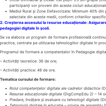
participanți vor proveni din aceste cicluri educațional
Mediul Rural și Zone Defavorizate: Minimum 40% din part
selectate din aceste medii, conform criteriilor specific
2. Creșterea accesului la resurse educaționale: Asigurare
pedagogiei digitale în școli.
Se va elabora un program de formare profesională continuă î
practice, centrate pe utilizarea tehnologiilor digitale în pro
Programul de formare a competențelor în Pedagogie digital
– Activități teoretice: 36 de ore;
– Activități practice: 48 de ore.
Tematica cursului de formare:
Rolul competențelor digitale ale cadrelor didactice
(Di
Resurse educaționale digitale
(DigCompEdu 2) – 14 ore
Predare, învățare și evaluare cu tehnologii digitale
(Di
Tehnologii digitale în educație
–
privire de ansamblu
(