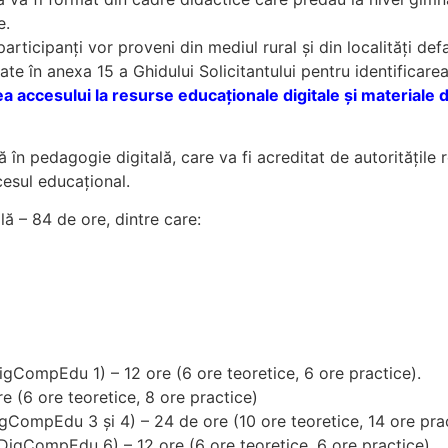
e.
icipanți vor proveni din mediul rural și din localități defa
ate în anexa 15 a Ghidului Solicitantului pentru identificarea
a accesului la resurse educaționale digitale și materiale
n pedagogie digitală, care va fi acreditat de autoritățile 
cesul educațional.
ă – 84 de ore, dintre care:
gCompEdu 1) – 12 ore (6 ore teoretice, 6 ore practice).
 (6 ore teoretice, 8 ore practice)
gCompEdu 3 și 4) – 24 de ore (10 ore teoretice, 14 ore prac
DigCompEdu 6) – 12 ore (6 ore teoretice, 6 ore practice).