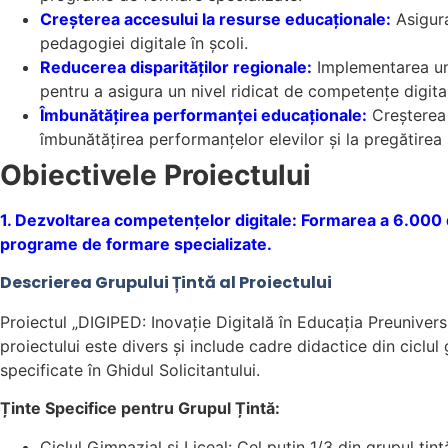
Creșterea accesului la resurse educaționale:
Asigura
pedagogiei digitale în școli.
Reducerea disparităților regionale:
Implementarea uno
pentru a asigura un nivel ridicat de competențe digital
Îmbunătățirea performanței educaționale:
Creșterea 
îmbunătățirea performanțelor elevilor și la pregătirea 
Obiectivele Proiectului
1. Dezvoltarea competențelor digitale: Formarea a 6.000 d
programe de formare specializate.
Descrierea Grupului Țintă al Proiectului
Proiectul „DIGIPED: Inovație Digitală în Educația Preuniver
proiectului este divers și include cadre didactice din ciclul
specificate în Ghidul Solicitantului.
Ținte Specifice pentru Grupul Țintă:
Ciclul Gimnazial și Liceal: Cel puțin 1/3 din grupul ți