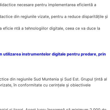
 didactice necesare pentru implementarea eficientă a
ice din regiunile vizate, pentru a reduce disparitățile și
a eficie ntă a tehnologiilor digitale, ceea ce va duce la
 utilizarea instrumentelor digitale pentru predare, prin
ice din regiunile Sud Muntenia și Sud Est. Grupul țintă al
orizate, în conformitate cu cerințele și obiectivele
mnazial și liceal. Acest lucru înseamnă că minimum 2.000 de